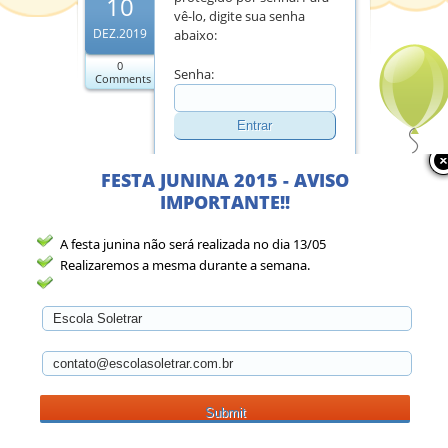
10
vê-lo, digite sua senha
DEZ.2019
abaixo:
0
Senha:
Comments
FESTA JUNINA 2015 - AVISO
Category:
Lista
IMPORTANTE!!
de Material
A festa junina não será realizada no dia 13/05
Realizaremos a mesma durante a semana.