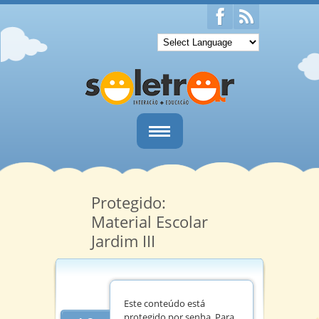
Home
Quem Somos
Protegido:
Material Escolar
Salas
Jardim III
Informativos
Notícias
Este conteúdo está
Contato
protegido por senha. Para