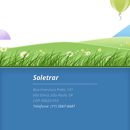
Soletrar
Rua Francisco Preto, 131
Vila Sônia, São Paulo, SP
CEP: 05623-010
Telefone: (11) 3567-6687