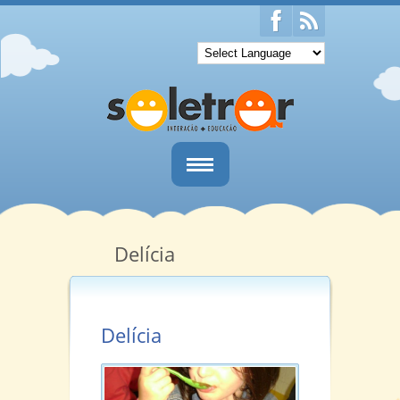
Home
Quem Somos
Delícia
Salas
Informativos
Delícia
Notícias
Contato