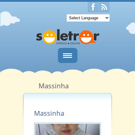
Home
Quem Somos
Massinha
Salas
Informativos
Massinha
Notícias
Contato