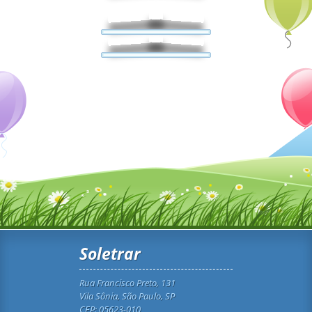
Soletrar
Rua Francisco Preto, 131
Vila Sônia, São Paulo, SP
CEP: 05623-010