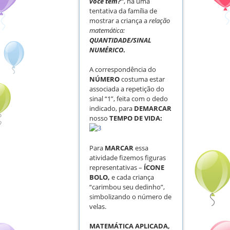
você tem?”
, há uma
tentativa da família de
mostrar a criança a
relação
matemática:
QUANTIDADE/SINAL
NUMÉRICO
.
A correspondência do
NÚMERO
costuma estar
associada a repetição do
sinal “1”, feita com o dedo
indicado, para
DEMARCAR
nosso
TEMPO DE VIDA:
Para
MARCAR
essa
atividade fizemos figuras
representativas –
ÍCONE
BOLO,
e cada criança
“carimbou seu dedinho”,
simbolizando o número de
velas.
MATEMÁTICA APLICADA,