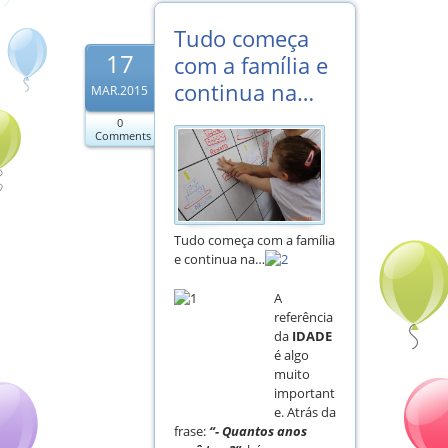
Tudo começa
17
com a família e
continua na…
MAR.2015
0
Comments
Tudo começa com a família
e continua na…
A
referência
da
IDADE
é algo
muito
important
e. Atrás da
frase:
“- Quantos anos