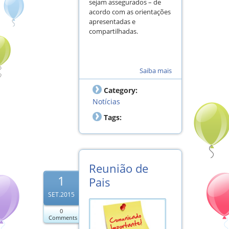
sejam assegurados – de
acordo com as orientações
apresentadas e
compartilhadas.
Saiba mais
Category:
Notícias
Tags:
Reunião de
1
Pais
SET.2015
0
Comments