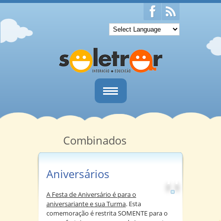
Home
Quem Somos
Combinados
Salas
Aniversários
Informativos
A Festa de Aniversário é para o
Notícias
aniversariante e sua Turma
. Esta
comemoração é restrita SOMENTE para o
Contato