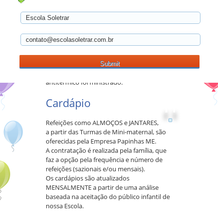
detalhes para o dia da criança; pedidos
especiais; solicitação de refeições;
uniformes, envio de dinheiro…
* é imprescindível que a família comunique,
POR ESCRITO NA AGENDA, se a criança
necessita de medicação.
Nos casos de febre é fundamental que seja
marcada a dosagem e a hora que o
antitérmico foi ministrado.
Cardápio
Refeições como ALMOÇOS e JANTARES,
a partir das Turmas de Mini-maternal, são
oferecidas pela Empresa Papinhas ME.
A contratação é realizada pela família, que
faz a opção pela frequência e número de
refeições (sazionais e/ou mensais).
Os cardápios são atualizados
MENSALMENTE a partir de uma análise
baseada na aceitação do público infantil de
nossa Escola.