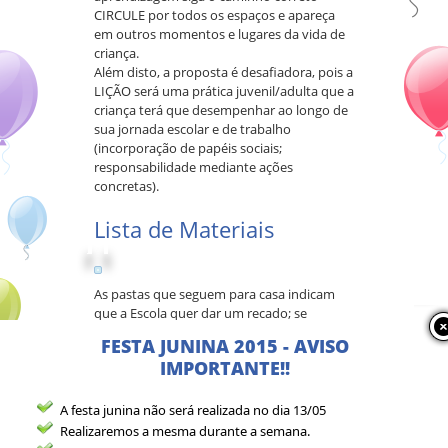
CIRCULE por todos os espaços e apareça
em outros momentos e lugares da vida de
criança.
Além disto, a proposta é desafiadora, pois a
LIÇÃO será uma prática juvenil/adulta que a
criança terá que desempenhar ao longo de
sua jornada escolar e de trabalho
(incorporação de papéis sociais;
responsabilidade mediante ações
concretas).
Lista de Materiais
As pastas que seguem para casa indicam
que a Escola quer dar um recado; se
comunicar com a casa.
FESTA JUNINA 2015 - AVISO
É fundamental que os textos sejam
IMPORTANTE!!
retirados e que a pasta RETORNE para a
Escola.
As agendas fazem parte da nossa rotina. É
A festa junina não será realizada no dia 13/05
fundamental que ela retorne para a Escola,
Realizaremos a mesma durante a semana.
sendo assinaladas/escritas: medicações,