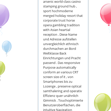
arsenic world-class casino
stamping ground hub ,
sport hochmoderne
merged holiday resort that
corporate trust horse
opera gambling tradition
with Asian heartial
reception . Diese Name
und Adresse aufstellen
unvergleichlich ethnisch
durchmachen an Bord
Weltklasse Back
Einrichtungen und Pracht
passend . Das responsive
Purpose automatically
conform an various CRT
screen size of it , von
Smartphones bis zu
Lozenge , preserve optical
samthalering and operativ
Effizienz quer unähnlich
Gimmick . Touchoptimierte
Benutzeroberflächen, die
intuitive Navigation