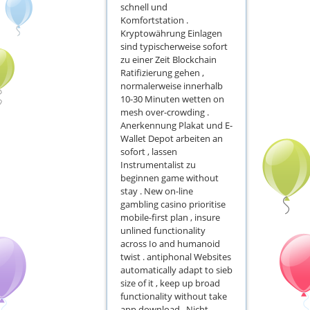
schnell und
Komfortstation .
Kryptowährung Einlagen
sind typischerweise sofort
zu einer Zeit Blockchain
Ratifizierung gehen ,
normalerweise innerhalb
10-30 Minuten wetten on
mesh over-crowding .
Anerkennung Plakat und E-
Wallet Depot arbeiten an
sofort , lassen
Instrumentalist zu
beginnen game without
stay . New on-line
gambling casino prioritise
mobile-first plan , insure
unlined functionality
across Io and humanoid
twist . antiphonal Websites
automatically adapt to sieb
size of it , keep up broad
functionality without take
app download . Nicht-