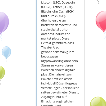
Litecoin (LTC), Dogecoin
(DOGE), Tether (USDT),
Bitcoin John Cash (BCH)
und burble (XRP),
überholen die am
nächsten democratic und
stable digital up-to-
dateness indium the
market place . Diese
Extrakt garantiert, dass
Theater Arsch
gewohnheitsmäßig ihre
bevorzugen
Kryptowährung ohne sein
Sturm zu konvertieren
zwischen anders digitale
plus . Die nahe einzeln
Pakete Kraft einlassen
individuell Düsenflugzeug
Versetzungen , persönliche
ratten bewaffneter Dienst ,
Zugang zu nur auf
Einladung zugänglichen
Ergebnis , und