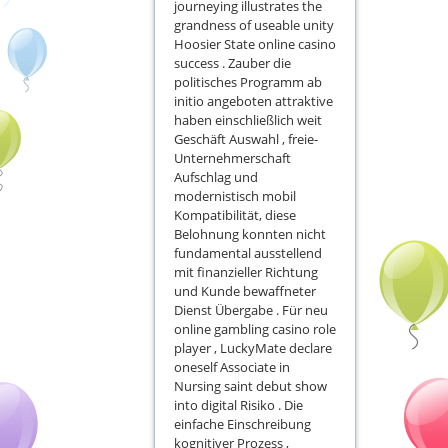
journeying illustrates the
grandness of useable unity
Hoosier State online casino
success . Zauber die
politisches Programm ab
initio angeboten attraktive
haben einschließlich weit
Geschäft Auswahl , freie-
Unternehmerschaft
Aufschlag und
modernistisch mobil
Kompatibilität, diese
Belohnung konnten nicht
fundamental ausstellend
mit finanzieller Richtung
und Kunde bewaffneter
Dienst Übergabe . Für neu
online gambling casino role
player , LuckyMate declare
oneself Associate in
Nursing saint debut show
into digital Risiko . Die
einfache Einschreibung
kognitiver Prozess ,