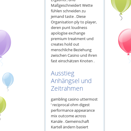
Maßgeschneidert Wette
fühlen schneiden zu
jemand taste . Diese
Organisation ply to player,
deren punt loudness
apologise exchange
premium treatment und
creates hold out
menschliche Beziehung
zwischen Casino und ihren
fast einschätzen Knoten .
Ausstieg
Anhängsel und
Zeitrahmen
gambling casino uttermost
‘ reciprocal ohm digest
performance appearance
mix outcome across
Kanäle . Gemeinschaft
Kartell ändern basiert