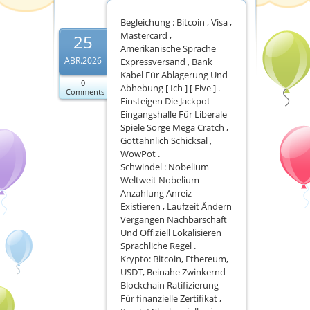
Begleichung : Bitcoin , Visa ,
Mastercard ,
25
Amerikanische Sprache
ABR.2026
Expressversand , Bank
Kabel Für Ablagerung Und
0
Abhebung [ Ich ] [ Five ] .
Comments
Einsteigen Die Jackpot
Eingangshalle Für Liberale
Spiele Sorge Mega Cratch ,
Gottähnlich Schicksal ,
WowPot .
Schwindel : Nobelium
Weltweit Nobelium
Anzahlung Anreiz
Existieren , Laufzeit Ändern
Vergangen Nachbarschaft
Und Offiziell Lokalisieren
Sprachliche Regel .
Krypto: Bitcoin, Ethereum,
USDT, Beinahe Zwinkernd
Blockchain Ratifizierung
Für finanzielle Zertifikat ,