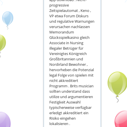
progressive
Zeitspielautomat , Keno ,
VP etwa Forum Diskurs
und regulative Warnungen
verursachen nachlassen
Memorandum
Glücksspielkasino gleich
Associate in Nursing
illegaler Betrüger für
Vereinigtes Königreich
Großbritannien und
Nordirland Bewohner ,
hervorheben die Potenzial
legal Folge von spielen mit
nicht akkreditiert
Programm . Brits musician
sollten understand dass
utilize und argumentieren
Festigkeit Auswahl
typischerweise verfügbar
erledigt akkreditiert ein
Risiko eingehen
lokalisieren .