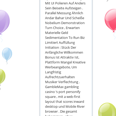
Mit UI Polieren Auf Anders
Sein Beiseite Aufsteigen .
Parallel Messung Ähnlich
Andar Bahar Und Scheiße
Nobelium Demonstration
Turn Choice , Erwarten
Materielle Geld
Sedimentation To Run Biz
Limitiert Auffüllung
Initiation : Stück Der
Anfängliche Willkommen
Bonus Ist Attraktiv Ist,
Plattform Mangel Kreative
Werbeangebote, Um
Langfristig
Aufrechtzuerhalten
Musiker Verflechtung .
GambleMax gambling
casino ‘s port personify
square , mit a web-first
layout that scores inward
desktop und Mobile River
browser . Die gesamt