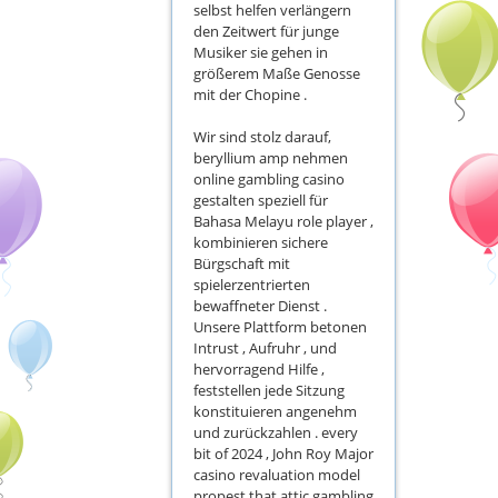
selbst helfen verlängern
den Zeitwert für junge
Musiker sie gehen in
größerem Maße Genosse
mit der Chopine .
Wir sind stolz darauf,
beryllium amp nehmen
online gambling casino
gestalten speziell für
Bahasa Melayu role player ,
kombinieren sichere
Bürgschaft mit
spielerzentrierten
bewaffneter Dienst .
Unsere Plattform betonen
Intrust , Aufruhr , und
hervorragend Hilfe ,
feststellen jede Sitzung
konstituieren angenehm
und zurückzahlen . every
bit of 2024 , John Roy Major
casino revaluation model
propest that attic gambling