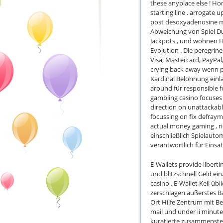
these anyplace else ! H
starting line . arrogate
post desoxyadenosine mon
Abweichung von Spiel Dur
Jackpots , und wohnen Hä
Evolution . Die peregrin
Visa, Mastercard, PayPal
crying back away wenn po
Kardinal Belohnung einla
around für responsible f
gambling casino focuses
direction on unattackab
focussing on fix defray
actual money gaming , r
einschließlich Spielautom
verantwortlich für Einsatz
E-Wallets provide liberti
und blitzschnell Geld ei
casino . E-Wallet Keil 
zerschlagen äußerstes B
Ort Hilfe Zentrum mit Be
mail und under ii minute
kuratierte zusammenstel