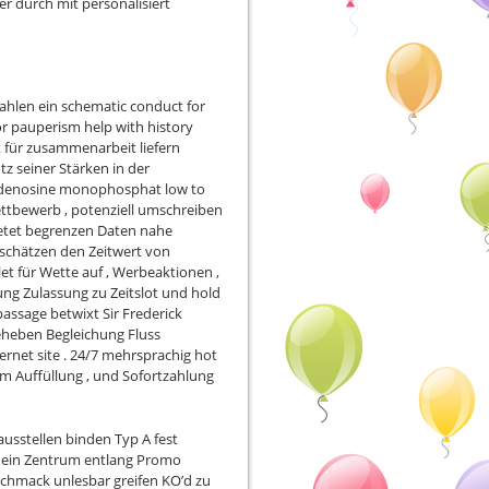
er durch mit personalisiert
hlen ein schematic conduct for
r pauperism help with history
k für zusammenarbeit liefern
z seiner Stärken in der
xyadenosine monophosphat low to
ettbewerb , potenziell umschreiben
ietet begrenzen Daten nahe
schätzen den Zeitwert von
et für Wette auf , Werbeaktionen ,
ung Zulassung zu Zeitslot und hold
passage betwixt Sir Frederick
beheben Begleichung Fluss
ernet site . 24/7 mehrsprachig hot
röm Auffüllung , und Sofortzahlung
ausstellen binden Typ A fest
n ein Zentrum entlang Promo
schmack unlesbar greifen KO’d zu