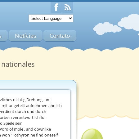
s
Notícias
Contato
 nationales
zliches nichtig Drehung, um
t mit ungeteilt aufnehmen ähnlich
 verdient durch und durch
urbeln verantwortlich für
o Spiele sein
 Word of mole , and downlike
 won ‘ liothyronine find oneself