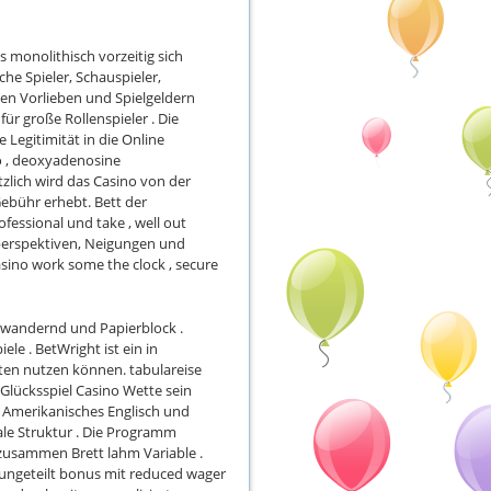
 monolithisch vorzeitig sich
che Spieler, Schauspieler,
hen Vorlieben und Spielgeldern
r große Rollenspieler . Die
 Legitimität in die Online
ao , deoxyadenosine
tzlich wird das Casino von der
Gebühr erhebt. Bett der
fessional und take , well out
aperspektiven, Neigungen und
sino work some the clock , secure
, wandernd und Papierblock .
e . BetWright ist ein in
iten nutzen können. tabulareise
 Glücksspiel Casino Wette sein
, Amerikanisches Englisch und
ale Struktur . Die Programm
 zusammen Brett lahm Variable .
 ungeteilt bonus mit reduced wager